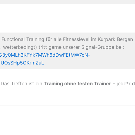
 Functional Training für alle Fitnesslevel im Kurpark Bergen
B. wetterbedingt) tritt gerne unserer Signal-Gruppe bei:
QKIPG3y0MLh3KFYk7MWh6dDwFEtMW7cN-
HUOsSHp5CKrmZuL
 Das Treffen ist ein
Training ohne festen Trainer
– jede*r d