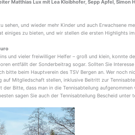
leiter Matthias Lux mit Lea Kloibhofer, Sepp Apfel, Sim
e zu sehen, und wieder mehr Kinder und auch Erwachsene m
 einiges zu bieten, und wir stellen die ersten Highlights i
Euro
s und vieler freiwilliger Helfer – groß und klein, konnte d
oren entfällt der Sonderbeitrag sogar. Sollten Sie Interess
h bitte beim Hauptverein des TSV Bergen an. Wer noch nich
auf Mitgliedschaft stellen, inklusive Beitritt zur Tennisabte
t der Bitte, dass man in die Tennisabteilung aufgenommen
 besten sagen Sie auch der Tennisabteilung Bescheid unter