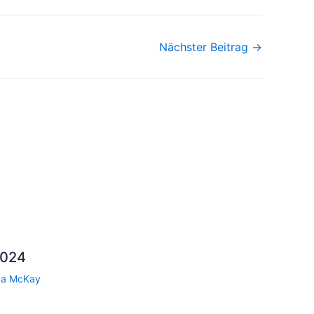
Nächster Beitrag
→
2024
ka McKay