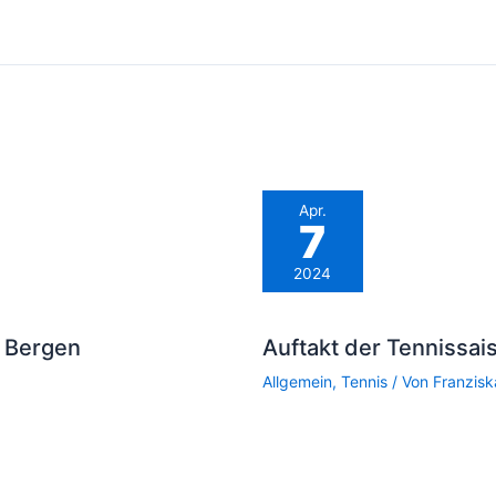
Apr.
7
2024
 Bergen
Auftakt der Tennissai
Allgemein
,
Tennis
/ Von
Franzis