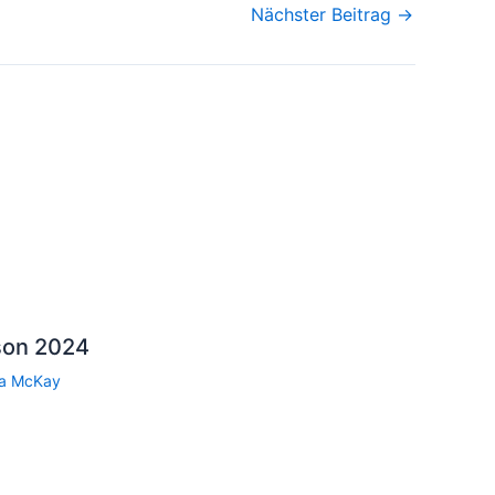
Nächster Beitrag
→
son 2024
ka McKay